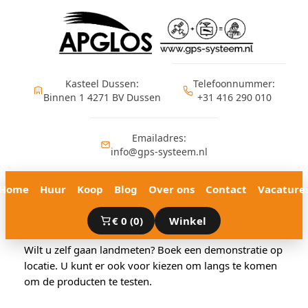
Ga
naar
de
inhoud
Kasteel Dussen:
Telefoonnummer:
Binnen 1 4271 BV Dussen
+31 416 290 010
Emailadres:
info@gps-systeem.nl
Home
Huur
Koop
Blog
Over ons
Contact
Vacature
€
0
(0)
Winkel
Wilt u zelf gaan landmeten? Boek een demonstratie op
locatie. U kunt er ook voor kiezen om langs te komen
om de producten te testen.