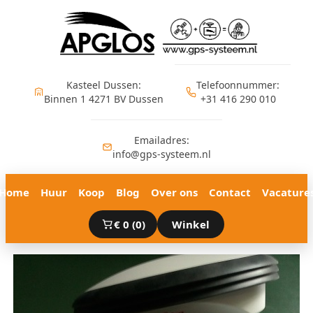
Ga
naar
de
inhoud
Kasteel Dussen:
Telefoonnummer:
Binnen 1 4271 BV Dussen
+31 416 290 010
Emailadres:
info@gps-systeem.nl
Home
Huur
Koop
Blog
Over ons
Contact
Vacature
€
0
(0)
Winkel