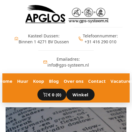
Ga
naar
de
inhoud
Kasteel Dussen:
Telefoonnummer:
Binnen 1 4271 BV Dussen
+31 416 290 010
Emailadres:
info@gps-systeem.nl
Home
Huur
Koop
Blog
Over ons
Contact
Vacature
€
0
(0)
Winkel